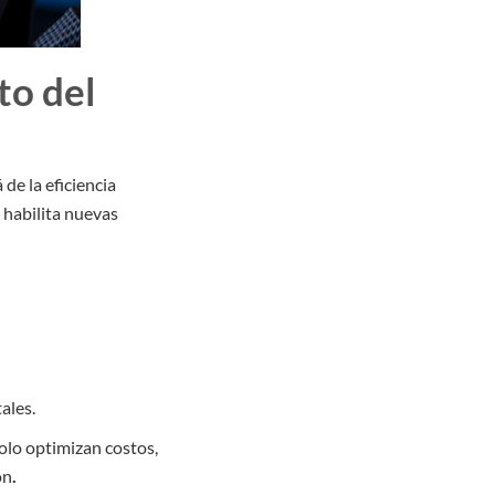
to del
de la eficiencia
 habilita nuevas
tales.
olo optimizan costos,
ón
.