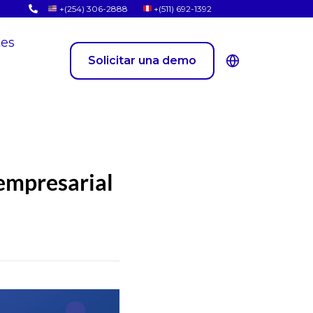
+(254) 306-2888
+(511) 692-1392
tes
Solicitar una demo
empresarial