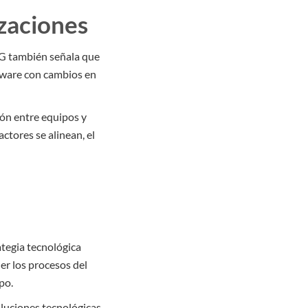
izaciones
BCG también señala que
ftware con cambios en
ión entre equipos y
ctores se alinean, el
ategia tecnológica
r los procesos del
po.
luciones tecnológicas