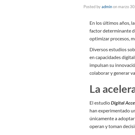
Posted by
admin
on
marzo 30
En los últimos años, l
factor determinante d
optimizar procesos, m
Diversos estudios sob
en capacidades digital
impulsan su innovación
colaborar y generar v
La acelera
El estudio
Digital Acc
han experimentado una 
únicamente a adoptar 
operan y toman decis