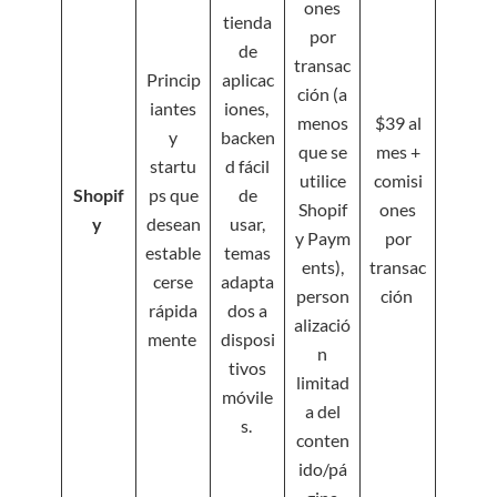
ones
tienda
por
de
transac
Princip
aplicac
ción (a
iantes
iones,
menos
$39 al
y
backen
que se
mes +
startu
d fácil
utilice
comisi
Shopif
ps que
de
Shopif
ones
y
desean
usar,
y Paym
por
estable
temas
ents),
transac
cerse
adapta
person
ción
rápida
dos a
alizació
mente
disposi
n
tivos
limitad
móvile
a del
s.
conten
ido/pá