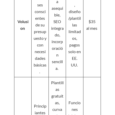
a
ses
,
asequi
consci
diseño
ble,
entes
/plantil
Volusi
SEO
$35
de su
las
on
integra
al mes
presup
limitad
do,
uesto y
os,
incorp
con
pagos
oració
necesi
solo en
n
dades
EE.
sencill
básicas
UU.
a.
.
Plantill
as
gratuit
as,
Funcio
Princip
curva
nes
iantes