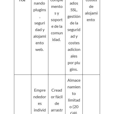
nando
ados
mento
de
plugins
SSL,
s y
alojami
,
gestión
soport
ento
seguri
de la
e de la
dad y
segurid
comun
alojami
ad y
idad.
ento
costes
web.
adicion
ales
por plu
gins.
Almace
namien
Empre
Cread
to
ndedor
or fácil
limitad
es
de
o (20
individ
arrastr
GB),