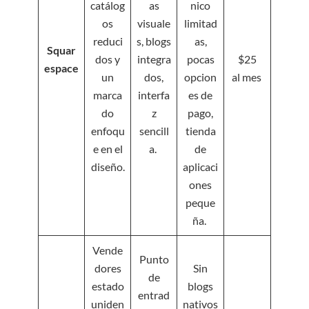
catálog
as
nico
os
visuale
limitad
reduci
s, blogs
as,
Squar
dos y
integra
pocas
$25
espace
un
dos,
opcion
al mes
marca
interfa
es de
do
z
pago,
enfoqu
sencill
tienda
e en el
a.
de
diseño.
aplicaci
ones
peque
ña.
Vende
Punto
dores
Sin
de
estado
blogs
entrad
uniden
nativos