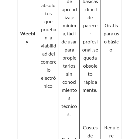
de
básicas
absolu
aprend
, difícil
tos
izaje
de
que
mínim
parece
Gratis
prueba
Weebl
a, fácil
r
para us
n la
y
de usar
profesi
o básic
viabilid
para
onal, se
o
ad del
propie
queda
comerc
tarios
obsole
io
sin
to
electró
conoci
rápida
nico
miento
mente.
s
técnico
s.
Costes
Requie
de
re