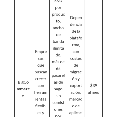
SKU
por
produc
Depen
to,
dencia
ancho
de la
de
platafo
banda
rma,
ilimita
Empre
con
do,
sas
costes
más de
que
de
65
buscan
migraci
pasarel
crecer
ón y
BigCo
as de
con
export
$39
mmerc
pago,
herram
ación;
al mes
e
sin
ientas
mercad
comisi
flexibl
o de
ones
es y
aplicaci
por