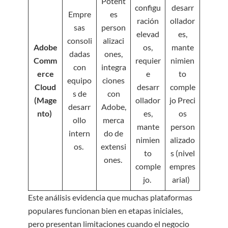
Potent
configu
desarr
Empre
es
ración
ollador
sas
person
elevad
es,
consoli
alizaci
Adobe
os,
mante
dadas
ones,
Comm
requier
nimien
con
integra
erce
e
to
equipo
ciones
Cloud
desarr
comple
s de
con
(Mage
ollador
jo Preci
desarr
Adobe,
nto)
es,
os
ollo
merca
mante
person
intern
do de
nimien
alizado
os.
extensi
to
s (nivel
ones.
comple
empres
jo.
arial)
Este análisis evidencia que muchas plataformas
populares funcionan bien en etapas iniciales,
pero presentan limitaciones cuando el negocio