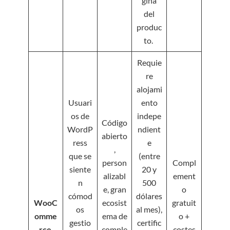
gina
del
produc
to.
Requie
re
alojami
Usuari
ento
os de
indepe
Código
WordP
ndient
abierto
ress
e
,
que se
(entre
person
Compl
siente
20 y
alizabl
ement
n
500
e, gran
o
cómod
dólares
WooC
ecosist
gratuit
os
al mes),
omme
ema de
o +
gestio
certific
rce
comple
costes