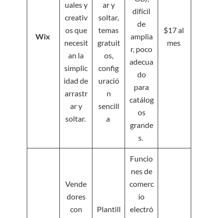
uales y
ar y
difícil
creativ
soltar,
de
os que
temas
$17 al
Wix
amplia
necesit
gratuit
mes
r, poco
an la
os,
adecua
simplic
config
do
idad de
uració
para
arrastr
n
catálog
ar y
sencill
os
soltar.
a
grande
s.
Funcio
nes de
Vende
comerc
dores
io
con
Plantill
electró