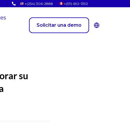
+(254) 306-2888
+(511) 692-1392
tes
Solicitar una demo
orar su
a