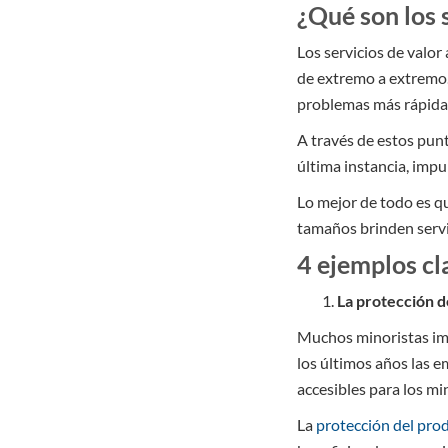
¿Qué son los 
Los servicios de valo
de extremo a extremo.
problemas más rápida
A través de estos pun
última instancia, impul
Lo mejor de todo es q
tamaños brinden servic
4 ejemplos cl
La protección d
Muchos minoristas imp
los últimos años las 
accesibles para los mi
La
protección del pro