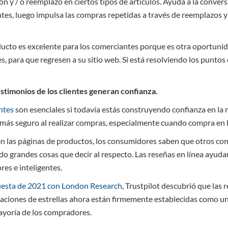
ón y / o reemplazo en ciertos tipos de artículos. Ayuda a la convers
entes, luego impulsa las compras repetidas a través de reemplazos y
ducto es excelente para los comerciantes porque es otra oportunid
es, para que regresen a su sitio web. Si está resolviendo los puntos
estimonios de los clientes generan confianza.
entes
son esenciales si todavía estás construyendo confianza en la
e más seguro al realizar compras, especialmente cuando compra en l
en las páginas de productos, los consumidores saben que otros c
do grandes cosas que decir al respecto. Las reseñas en línea ayud
es e inteligentes.
uesta de 2021 con London Research
, Trustpilot descubrió que las 
ificaciones de estrellas ahora están firmemente establecidas como u
ayoría de los compradores.