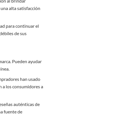
ión al brindar
 una alta satisfacción
ad para continuar el
 débiles de sus
 marca. Pueden ayudar
ínea.
ompradores han usado
an a los consumidores a
reseñas auténticas de
na fuente de