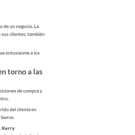
lo de un negocio. La
 sus clientes; también
que entusiasme a los
en torno a las
cisiones de compra y
ntro.
ido del cliente en
e Swrve.
.
Kerry