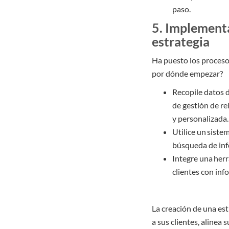
paso.
5. Implementa
estrategia
Ha puesto los procesos
por dónde empezar?
Recopile datos d
de gestión de re
y personalizada.
Utilice un sistem
búsqueda de inf
Integre una her
clientes con inf
La creación de una est
a sus clientes, alinea