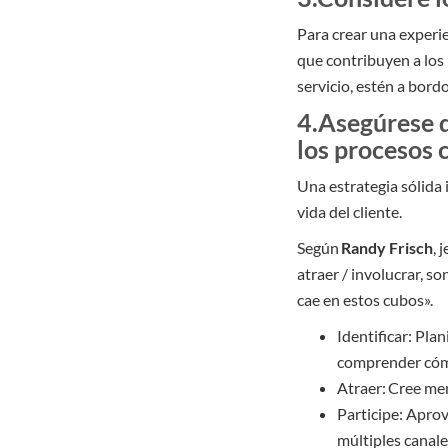
Para crear una experi
que contribuyen a los p
servicio, estén a bord
4.Asegúrese d
los procesos 
Una estrategia sólida 
vida del cliente.
Según
Randy Frisch
, 
atraer / involucrar, s
cae en estos cubos».
Identificar: Plan
comprender cómo
Atraer: Cree men
Participe: Aprov
múltiples canale