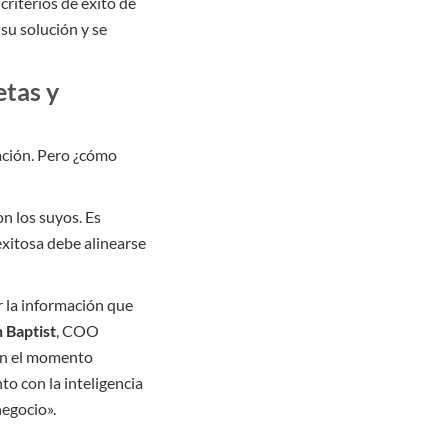
riterios de éxito de
 su solución y se
etas y
zación. Pero ¿cómo
n los suyos. Es
exitosa debe alinearse
r la información que
 Baptist
, COO
 en el momento
to con la inteligencia
negocio».