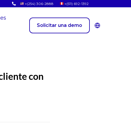
+(254) 306-2888
+(511) 692-1392
tes
Solicitar una demo
cliente con