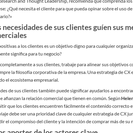
 Research and Thought Leadership, recomienda que comprenda los c
ese: ¿Qué necesita el cliente para que pueda opinar sobre el uso de
ario?»
s necesidades de sus clientes guíen sus m
erciales
ositivas a los clientes es un objetivo digno para cualquier organi
ente significa para tu negocio?
ompletamente a sus clientes, trabaje para alinear sus objetivos co
mpre la filosofía corporativa de la empresa. Una estrategia de CX 
o el ecosistema empresarial.
ades de sus clientes también puede significar ayudarlos a encontra
e afianzan la relación comercial que tienen en común. Según
Helen
itir que los clientes encuentren fácilmente el contenido correcto
aje debe ser una prioridad clave de cualquier estrategia de CX jun
ir el compromiso del cliente y la intención de comprar más de su 
os aportes de los actores clave