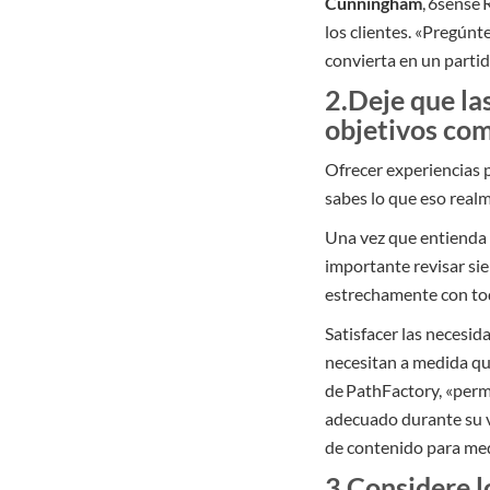
Cunningham
, 6sense
los clientes. «Pregúnt
convierta en un partid
2.Deje que la
objetivos com
Ofrecer experiencias p
sabes lo que eso realm
Una vez que entienda c
importante revisar sie
estrechamente con tod
Satisfacer las necesid
necesitan a medida qu
de PathFactory, «perm
adecuado durante su vi
de contenido para med
3.Considere l