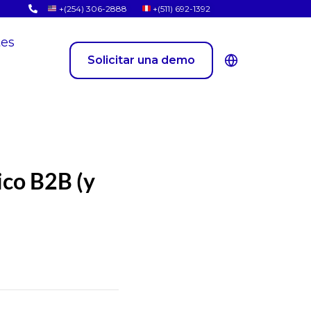
+(254) 306-2888
+(511) 692-1392
tes
Solicitar una demo
ico B2B (y