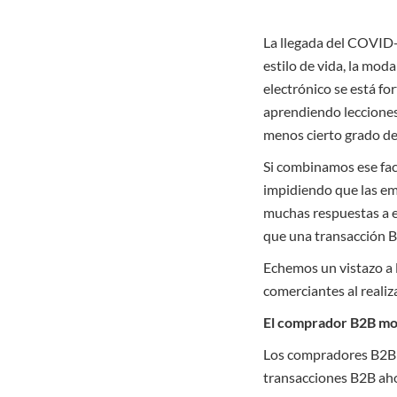
La llegada del COVID-
estilo de vida, la mod
electrónico se está fo
aprendiendo lecciones d
menos cierto grado de 
Si combinamos ese fact
impidiendo que las em
muchas respuestas a e
que una transacción B
Echemos un vistazo a 
comerciantes al realiz
El comprador B2B m
Los compradores B2B d
transacciones B2B aho