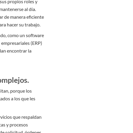
sus propios roles y
mantenerse al día.
r de manera eficiente
ra hacer su trabajo.
lado, como un software
s empresariales (ERP)
dan encontrar la
omplejos.
itan, porque los
dos a los que les
ervicios que respaldan
cas y procesos
e solicitud, órdenes