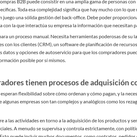
e compras B2B puede consistir en una amplia gama de personas con 
cíficas. Toda esa complejidad significa que hay mucho con lo que 
 juego una sólida gestión del back-office.
Debe poder proporciona
a con la que interactúa su empresa la información que necesitan pa
 para un proceso manual. Necesita herramientas poderosas de su 
es con los clientes (CRM), un software de planificación de recurso
us datos y opciones de autoservicio para que los compradores pue
ormación posible por sí mismos.
adores tienen procesos de adquisición c
speran flexibilidad sobre cómo ordenan y cómo pagan, y la neces
 algunas empresas son tan complejos y analógicos como los rezaga
ere a las actividades en torno a la adquisición de los productos y s
iales. A menudo se supervisa y controla estrictamente, con políti
 Esto puede incluir muchos documentos, como contratos, pedidos d